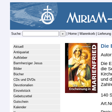
Suche:
|
Home
|
Warenkorb
|
Lieferung
Die 
Aktuell
Antiquariat
Autor
Aufkleber
Die E
Barmherziger Jesus
die S
Bilder
Kirch
Bücher
und d
CDs und DVDs
Zahlr
Devotionalien
Einzelstück
140 S
Gebetszettel
Gutschein
Art.N
Kalender