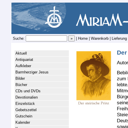
Suche:
|
Home
|
Warenkorb
|
Lieferung
Der
Aktuell
Antiquariat
Auto
Aufkleber
Bebi
Barmherziger Jesus
zum 
Bilder
lebte
Bücher
Mitme
CDs und DVDs
Bürge
Devotionalien
seine
Einzelstück
Freih
Gebetszettel
Steie
Gutschein
Deuts
Kalender
sowie