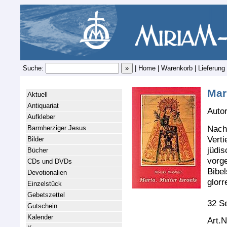
Suche:
|
Home
|
Warenkorb
|
Lieferung
Mar
Aktuell
Antiquariat
Auto
Aufkleber
Nach
Barmherziger Jesus
Vert
Bilder
jüdis
Bücher
vorge
CDs und DVDs
Bibel
Devotionalien
glor
Einzelstück
Gebetszettel
32 Se
Gutschein
Kalender
Art.N