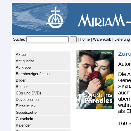
Suche:
|
Home
|
Warenkorb
|
Lieferung
Zurü
Aktuell
Antiquariat
Autor
Aufkleber
Die A
Barmherziger Jesus
Genes
Bilder
Sexua
Bücher
auch 
CDs und DVDs
überr
Devotionalien
wahre
Einzelstück
als E
Gebetszettel
Gutschein
160 S
Kalender