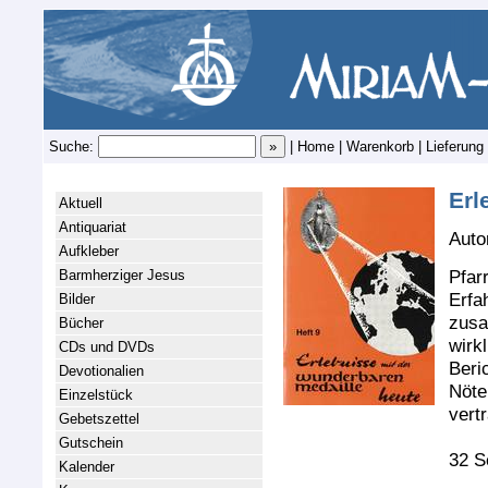
Suche:
|
Home
|
Warenkorb
|
Lieferung
Erl
Aktuell
Antiquariat
Auto
Aufkleber
Pfar
Barmherziger Jesus
Erfa
Bilder
zusa
Bücher
wirkl
CDs und DVDs
Beri
Devotionalien
Nöte
Einzelstück
vert
Gebetszettel
Gutschein
32 S
Kalender