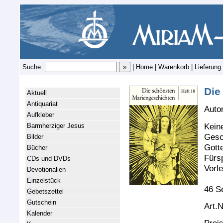
Suche:
|
Home
|
Warenkorb
|
Lieferung
Die
Aktuell
Antiquariat
Autor
Aufkleber
Kein
Barmherziger Jesus
Gesc
Bilder
Gott
Bücher
Fürs
CDs und DVDs
Vorl
Devotionalien
Einzelstück
46 Se
Gebetszettel
Gutschein
Art.N
Kalender