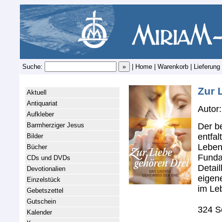
Suche:
|
Home
|
Warenkorb
|
Lieferung
Zur 
Aktuell
Antiquariat
Autor:
Aufkleber
Der b
Barmherziger Jesus
entfal
Bilder
Leben
Bücher
Funda
CDs und DVDs
Detail
Devotionalien
eigen
Einzelstück
im Le
Gebetszettel
Gutschein
324 S
Kalender