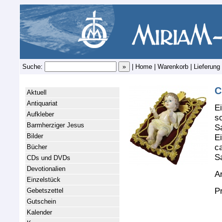
Suche:
|
Home
|
Warenkorb
|
Lieferung
C
Aktuell
Antiquariat
E
Aufkleber
s
Barmherziger Jesus
S
Bilder
Ei
c
Bücher
S
CDs und DVDs
Devotionalien
Ar
Einzelstück
P
Gebetszettel
Gutschein
Kalender