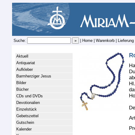
Suche:
|
Home
|
Warenkorb
|
Lieferung
Ro
Aktuell
Antiquariat
Ha
Aufkleber
Du
Barmherziger Jesus
ab
Bilder
Hl
da
Bücher
Ho
CDs und DVDs
Devotionalien
De
Einzelstück
Gebetszettel
Ar
Gutschein
Pr
Kalender