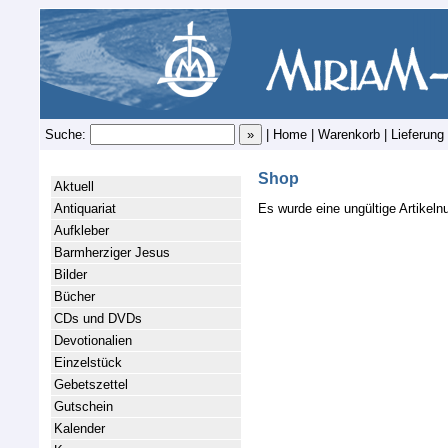
Suche:
|
Home
|
Warenkorb
|
Lieferung
Shop
Aktuell
Antiquariat
Es wurde eine ungültige Artikel
Aufkleber
Barmherziger Jesus
Bilder
Bücher
CDs und DVDs
Devotionalien
Einzelstück
Gebetszettel
Gutschein
Kalender