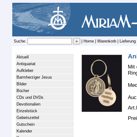
Suche:
|
Home
|
Warenkorb
|
Lieferung
An
Aktuell
Antiquariat
Mit
Aufkleber
Rin
Barmherziger Jesus
Bilder
Med
Bücher
Auch
CDs und DVDs
Devotionalien
Art.
Einzelstück
Pre
Gebetszettel
Gutschein
Kalender