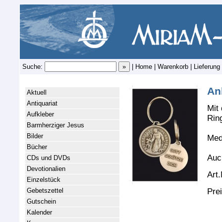
Suche:
|
Home
|
Warenkorb
|
Lieferung
An
Aktuell
Antiquariat
Mit
Aufkleber
Rin
Barmherziger Jesus
Bilder
Med
Bücher
Auch
CDs und DVDs
Devotionalien
Art.
Einzelstück
Pre
Gebetszettel
Gutschein
Kalender