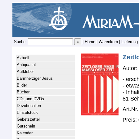
Suche:
|
Home
|
Warenkorb
|
Lieferung
Zeitl
Aktuell
Antiquariat
Autor:
Aufkleber
- ersc
Barmherziger Jesus
- etwa
Bilder
- Inha
Bücher
81 Sei
CDs und DVDs
Devotionalien
Art.Nr.
Einzelstück
Preis:
Gebetszettel
Gutschein
Kalender