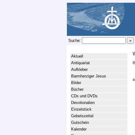
Suche:
Aktuell
Antiquariat
I
Aufkleber
Barmherziger Jesus
a
Bilder
Bücher
CDs und DVDs
Devotionalien
Einzelstück
Gebetszettel
Gutschein
Kalender