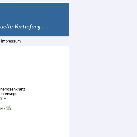
|
Impressum
nerrosenkranz
 unterwegs
hr
»
.50