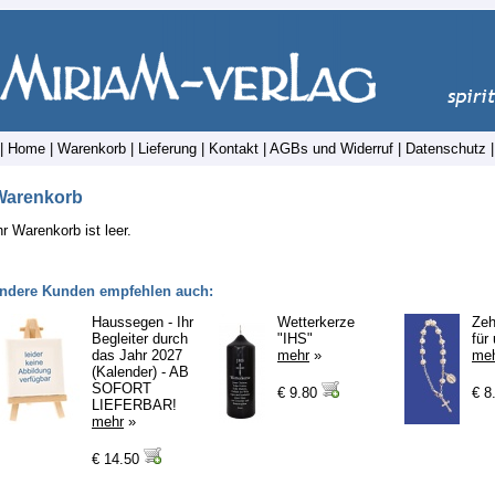
|
Home
|
Warenkorb
|
Lieferung
|
Kontakt
|
AGBs und Widerruf
|
Datenschutz
Warenkorb
hr Warenkorb ist leer.
ndere Kunden empfehlen auch:
Haussegen - Ihr
Wetterkerze
Zeh
Begleiter durch
"IHS"
für
das Jahr 2027
mehr
»
me
(Kalender) - AB
SOFORT
€ 9.80
€ 8
LIEFERBAR!
mehr
»
€ 14.50