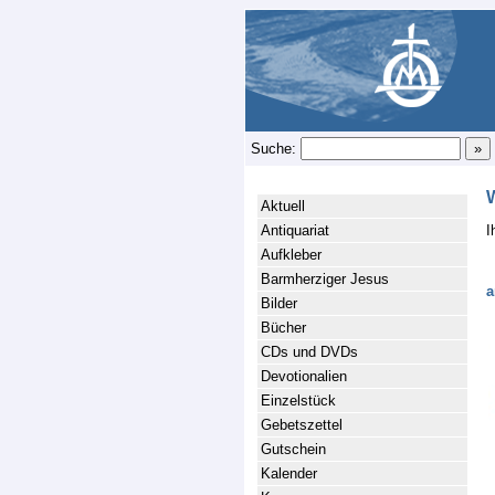
Suche:
Aktuell
Antiquariat
I
Aufkleber
Barmherziger Jesus
a
Bilder
Bücher
CDs und DVDs
Devotionalien
Einzelstück
Gebetszettel
Gutschein
Kalender