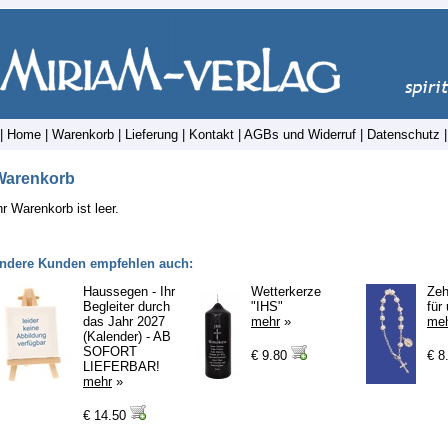
|
Home
|
Warenkorb
|
Lieferung
|
Kontakt
|
AGBs und Widerruf
|
Datenschutz
Warenkorb
hr Warenkorb ist leer.
ndere Kunden empfehlen auch:
Haussegen - Ihr
Wetterkerze
Zeh
Begleiter durch
"IHS"
für
das Jahr 2027
mehr
»
me
(Kalender) - AB
SOFORT
€ 9.80
€ 8
LIEFERBAR!
mehr
»
€ 14.50