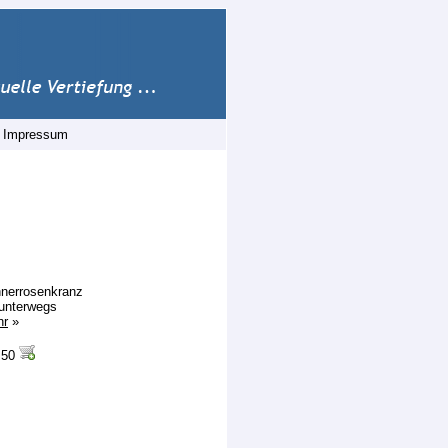
|
Impressum
nerrosenkranz
 unterwegs
hr
»
.50