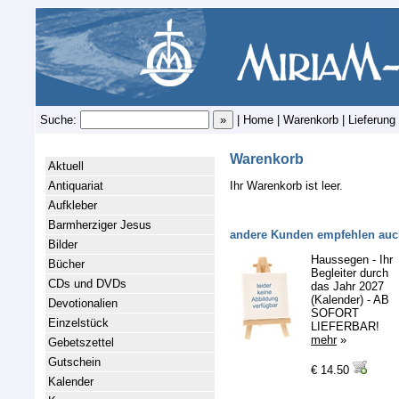
Suche:
|
Home
|
Warenkorb
|
Lieferung
Warenkorb
Aktuell
Antiquariat
Ihr Warenkorb ist leer.
Aufkleber
Barmherziger Jesus
andere Kunden empfehlen auc
Bilder
Haussegen - Ihr
Bücher
Begleiter durch
CDs und DVDs
das Jahr 2027
(Kalender) - AB
Devotionalien
SOFORT
Einzelstück
LIEFERBAR!
mehr
»
Gebetszettel
Gutschein
€ 14.50
Kalender