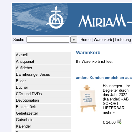
Suche:
|
Home
|
Warenkorb
|
Lieferung
Warenkorb
Aktuell
Antiquariat
Ihr Warenkorb ist leer.
Aufkleber
Barmherziger Jesus
andere Kunden empfehlen auc
Bilder
Haussegen - Ihr
Bücher
Begleiter durch
CDs und DVDs
das Jahr 2027
(Kalender) - AB
Devotionalien
SOFORT
Einzelstück
LIEFERBAR!
mehr
»
Gebetszettel
Gutschein
€ 14.50
Kalender