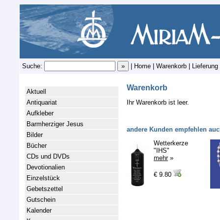
Suche:
|
Home
|
Warenkorb
|
Lieferung
Warenkorb
Aktuell
Antiquariat
Ihr Warenkorb ist leer.
Aufkleber
Barmherziger Jesus
andere Kunden empfehlen auc
Bilder
Wetterkerze
Bücher
"IHS"
CDs und DVDs
mehr
»
Devotionalien
€ 9.80
Einzelstück
Gebetszettel
Gutschein
Kalender