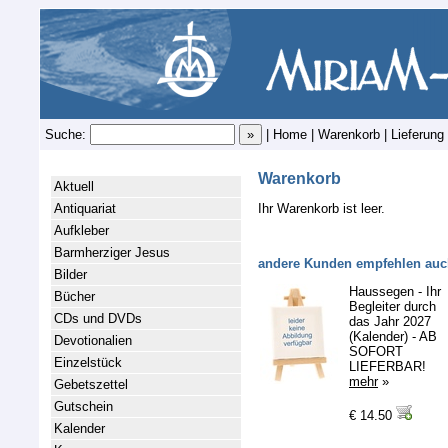
Suche:
|
Home
|
Warenkorb
|
Lieferung
Warenkorb
Aktuell
Antiquariat
Ihr Warenkorb ist leer.
Aufkleber
Barmherziger Jesus
andere Kunden empfehlen auc
Bilder
Haussegen - Ihr
Bücher
Begleiter durch
CDs und DVDs
das Jahr 2027
(Kalender) - AB
Devotionalien
SOFORT
Einzelstück
LIEFERBAR!
mehr
»
Gebetszettel
Gutschein
€ 14.50
Kalender