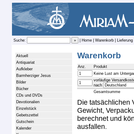
Suche:
|
Home
|
Warenkorb
|
Lieferung
Warenkorb
Aktuell
Antiquariat
Anz.
Produkt
Aufkleber
Keine Lust am Untergan
Barmherziger Jesus
vorläufige Versandkost
Bilder
nach
Bücher
Gesamtsumme
CDs und DVDs
Die tatsächlichen
Devotionalien
Einzelstück
Gewicht, Verpacku
Gebetszettel
berechnet und kön
Gutschein
ausfallen.
Kalender