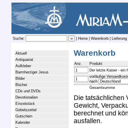
Suche:
|
Home
|
Warenkorb
|
Lieferung
Warenkorb
Aktuell
Antiquariat
Anz.
Produkt
Aufkleber
Der letzte Kaiser - ein 
Barmherziger Jesus
vorläufige Versandkost
Bilder
nach
Bücher
Gesamtsumme
CDs und DVDs
Die tatsächlichen
Devotionalien
Einzelstück
Gewicht, Verpacku
Gebetszettel
berechnet und kön
Gutschein
ausfallen.
Kalender