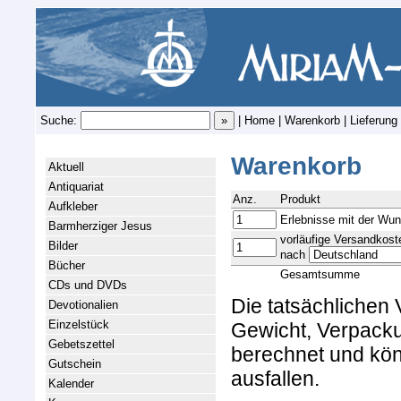
Suche:
|
Home
|
Warenkorb
|
Lieferung
Warenkorb
Aktuell
Antiquariat
Anz.
Produkt
Aufkleber
Erlebnisse mit der Wun
Barmherziger Jesus
vorläufige Versandkost
Bilder
nach
Bücher
Gesamtsumme
CDs und DVDs
Die tatsächlichen
Devotionalien
Einzelstück
Gewicht, Verpacku
Gebetszettel
berechnet und kön
Gutschein
ausfallen.
Kalender