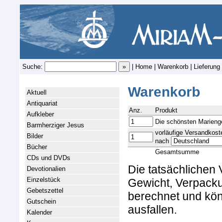
Suche:
|
Home
|
Warenkorb
|
Lieferung
Warenkorb
Aktuell
Antiquariat
Anz.
Produkt
Aufkleber
Die schönsten Marienge
Barmherziger Jesus
vorläufige Versandkost
Bilder
nach
Bücher
Gesamtsumme
CDs und DVDs
Die tatsächlichen
Devotionalien
Einzelstück
Gewicht, Verpacku
Gebetszettel
berechnet und kön
Gutschein
ausfallen.
Kalender