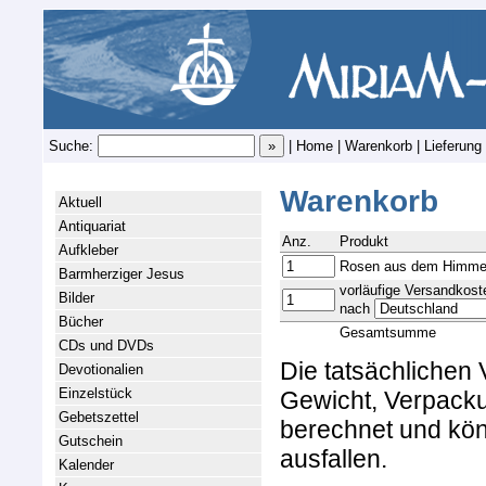
Suche:
|
Home
|
Warenkorb
|
Lieferung
Warenkorb
Aktuell
Antiquariat
Anz.
Produkt
Aufkleber
Rosen aus dem Himme
Barmherziger Jesus
vorläufige Versandkost
Bilder
nach
Bücher
Gesamtsumme
CDs und DVDs
Die tatsächlichen
Devotionalien
Einzelstück
Gewicht, Verpacku
Gebetszettel
berechnet und kön
Gutschein
ausfallen.
Kalender