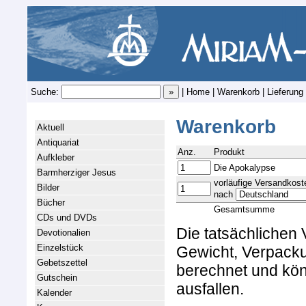
Suche:
|
Home
|
Warenkorb
|
Lieferung
Warenkorb
Aktuell
Antiquariat
Anz.
Produkt
Aufkleber
Die Apokalypse
Barmherziger Jesus
vorläufige Versandkost
Bilder
nach
Bücher
Gesamtsumme
CDs und DVDs
Die tatsächlichen
Devotionalien
Einzelstück
Gewicht, Verpacku
Gebetszettel
berechnet und kön
Gutschein
ausfallen.
Kalender