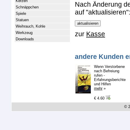
Kerzen
Nach Änderung der 
Schnäppchen
auf "aktualisieren"
Spiele
Statuen
Weihrauch, Kohle
zur
Kasse
Werkzeug
Downloads
andere Kunden e
Wenn Verstorbene
nach Befreiung
rufen -
Erfahrungsberichte
und Hilfen
mehr
»
€ 4.60
© 