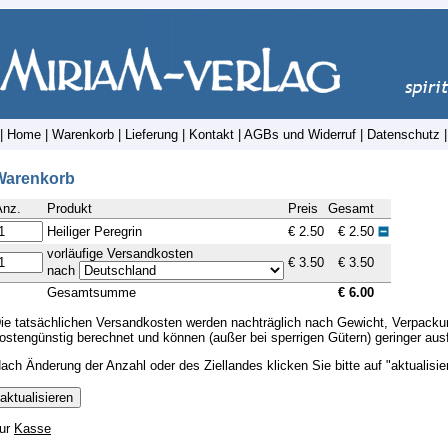
|
Home
|
Warenkorb
|
Lieferung
|
Kontakt
|
AGBs und Widerruf
|
Datenschutz
Warenkorb
Anz.
Produkt
Preis
Gesamt
Heiliger Peregrin
€ 2.50
€ 2.50
vorläufige Versandkosten
€ 3.50
€ 3.50
nach
Gesamtsumme
€ 6.00
ie tatsächlichen Versandkosten werden nachträglich nach Gewicht, Verpack
ostengünstig berechnet und können (außer bei sperrigen Gütern) geringer ausf
ach Änderung der Anzahl oder des Ziellandes klicken Sie bitte auf "aktualisie
ur
Kasse