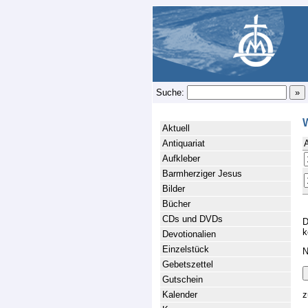
Suche:
Aktuell
Antiquariat
Aufkleber
Barmherziger Jesus
Bilder
Bücher
CDs und DVDs
D
k
Devotionalien
Einzelstück
N
Gebetszettel
Gutschein
Kalender
z