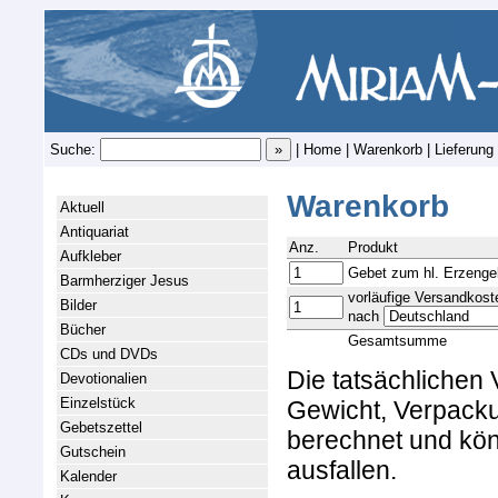
Suche:
|
Home
|
Warenkorb
|
Lieferung
Warenkorb
Aktuell
Antiquariat
Anz.
Produkt
Aufkleber
Gebet zum hl. Erzenge
Barmherziger Jesus
vorläufige Versandkost
Bilder
nach
Bücher
Gesamtsumme
CDs und DVDs
Die tatsächlichen
Devotionalien
Einzelstück
Gewicht, Verpacku
Gebetszettel
berechnet und kön
Gutschein
ausfallen.
Kalender