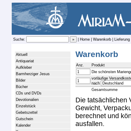
Suche:
|
Home
|
Warenkorb
|
Lieferung
Warenkorb
Aktuell
Antiquariat
Anz.
Produkt
Aufkleber
Die schönsten Marienge
Barmherziger Jesus
vorläufige Versandkost
Bilder
nach
Bücher
Gesamtsumme
CDs und DVDs
Die tatsächlichen
Devotionalien
Einzelstück
Gewicht, Verpacku
Gebetszettel
berechnet und kön
Gutschein
ausfallen.
Kalender