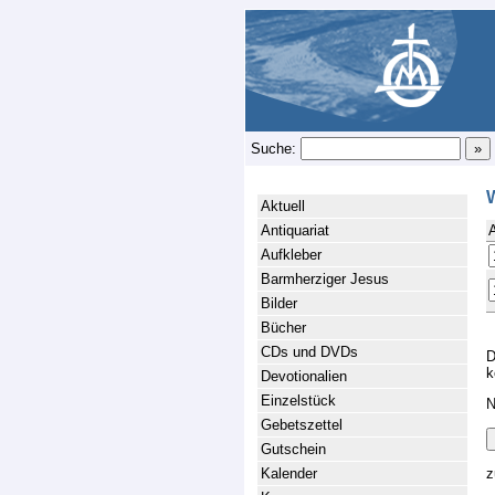
Suche:
Aktuell
Antiquariat
Aufkleber
Barmherziger Jesus
Bilder
Bücher
CDs und DVDs
D
k
Devotionalien
Einzelstück
N
Gebetszettel
Gutschein
Kalender
z