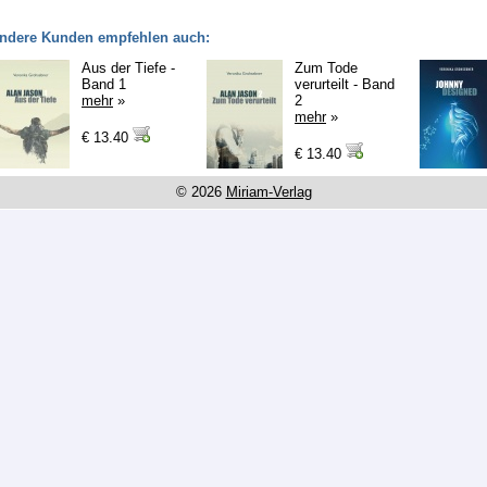
ndere Kunden empfehlen auch:
Aus der Tiefe -
Zum Tode
Band 1
verurteilt - Band
mehr
»
2
mehr
»
€ 13.40
€ 13.40
© 2026
Miriam-Verlag