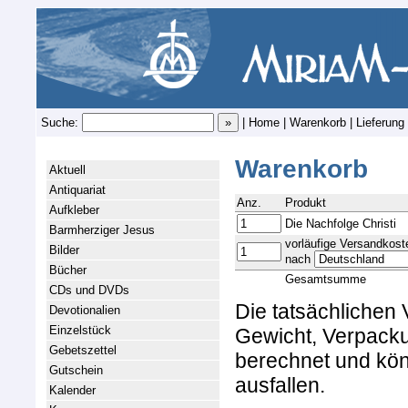
Suche:
|
Home
|
Warenkorb
|
Lieferung
Warenkorb
Aktuell
Antiquariat
Anz.
Produkt
Aufkleber
Die Nachfolge Christi
Barmherziger Jesus
vorläufige Versandkost
Bilder
nach
Bücher
Gesamtsumme
CDs und DVDs
Die tatsächlichen
Devotionalien
Einzelstück
Gewicht, Verpacku
Gebetszettel
berechnet und kön
Gutschein
ausfallen.
Kalender