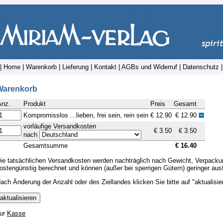
|
Home
|
Warenkorb
|
Lieferung
|
Kontakt
|
AGBs und Widerruf
|
Datenschutz
Warenkorb
Anz.
Produkt
Preis
Gesamt
Kompromisslos ...lieben, frei sein, rein sein
€ 12.90
€ 12.90
vorläufige Versandkosten
€ 3.50
€ 3.50
nach
Gesamtsumme
€ 16.40
ie tatsächlichen Versandkosten werden nachträglich nach Gewicht, Verpack
ostengünstig berechnet und können (außer bei sperrigen Gütern) geringer ausf
ach Änderung der Anzahl oder des Ziellandes klicken Sie bitte auf "aktualisie
ur
Kasse