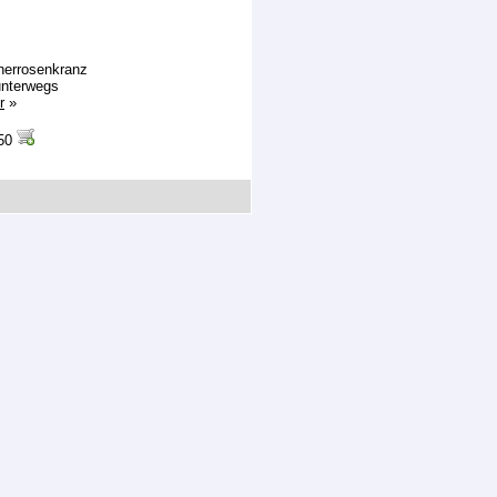
nerrosenkranz
unterwegs
r
»
.50