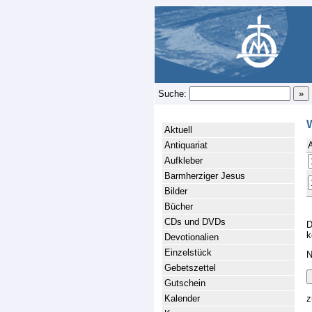
Suche:
Aktuell
Antiquariat
Aufkleber
Barmherziger Jesus
Bilder
Bücher
CDs und DVDs
D
k
Devotionalien
Einzelstück
N
Gebetszettel
Gutschein
Kalender
z