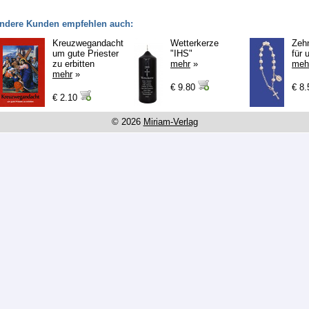
ndere Kunden empfehlen auch:
Kreuzwegandacht
Wetterkerze
Zeh
um gute Priester
"IHS"
für 
zu erbitten
mehr
»
meh
mehr
»
€ 9.80
€ 8
€ 2.10
© 2026
Miriam-Verlag