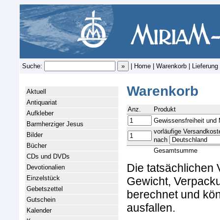
Suche:
|
Home
|
Warenkorb
|
Lieferung
Warenkorb
Aktuell
Antiquariat
Anz.
Produkt
Aufkleber
Gewissensfreiheit und
Barmherziger Jesus
vorläufige Versandkost
Bilder
nach
Bücher
Gesamtsumme
CDs und DVDs
Die tatsächlichen
Devotionalien
Einzelstück
Gewicht, Verpacku
Gebetszettel
berechnet und kön
Gutschein
ausfallen.
Kalender