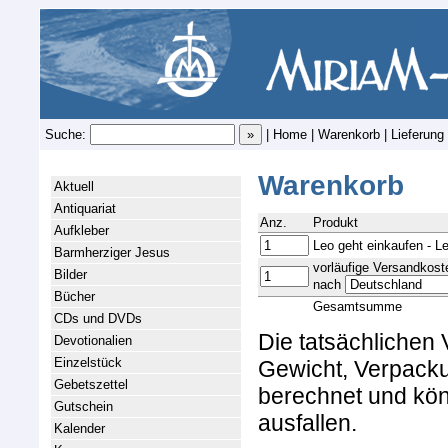
Suche:
|
Home
|
Warenkorb
|
Lieferung
Warenkorb
Aktuell
Antiquariat
Anz.
Produkt
Aufkleber
Leo geht einkaufen - L
Barmherziger Jesus
vorläufige Versandkost
Bilder
nach
Bücher
Gesamtsumme
CDs und DVDs
Die tatsächlichen
Devotionalien
Einzelstück
Gewicht, Verpacku
Gebetszettel
berechnet und kön
Gutschein
ausfallen.
Kalender