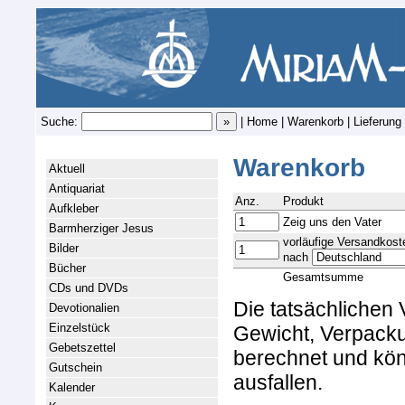
Suche:
|
Home
|
Warenkorb
|
Lieferung
Warenkorb
Aktuell
Antiquariat
Anz.
Produkt
Aufkleber
Zeig uns den Vater
Barmherziger Jesus
vorläufige Versandkost
Bilder
nach
Bücher
Gesamtsumme
CDs und DVDs
Die tatsächlichen
Devotionalien
Einzelstück
Gewicht, Verpacku
Gebetszettel
berechnet und kön
Gutschein
ausfallen.
Kalender