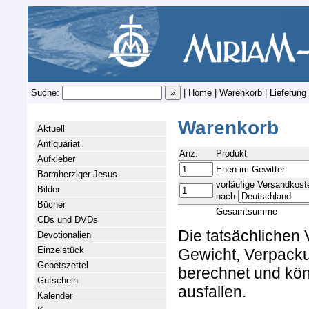
Suche:
|
Home
|
Warenkorb
|
Lieferung
Warenkorb
Aktuell
Antiquariat
Anz.
Produkt
Aufkleber
Ehen im Gewitter
Barmherziger Jesus
vorläufige Versandkost
Bilder
nach
Bücher
Gesamtsumme
CDs und DVDs
Die tatsächlichen
Devotionalien
Einzelstück
Gewicht, Verpacku
Gebetszettel
berechnet und kön
Gutschein
ausfallen.
Kalender