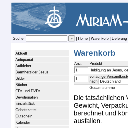
Suche:
|
Home
|
Warenkorb
|
Lieferung
Warenkorb
Aktuell
Antiquariat
Anz.
Produkt
Aufkleber
Huldigung an Jesus, de
Barmherziger Jesus
vorläufige Versandkost
Bilder
nach
Bücher
Gesamtsumme
CDs und DVDs
Die tatsächlichen
Devotionalien
Einzelstück
Gewicht, Verpacku
Gebetszettel
berechnet und kön
Gutschein
ausfallen.
Kalender