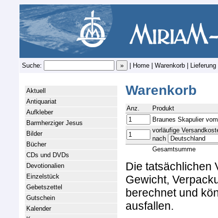
Suche:
|
Home
|
Warenkorb
|
Lieferung
Warenkorb
Aktuell
Antiquariat
Anz.
Produkt
Aufkleber
Braunes Skapulier vom
Barmherziger Jesus
vorläufige Versandkost
Bilder
nach
Bücher
Gesamtsumme
CDs und DVDs
Die tatsächlichen
Devotionalien
Einzelstück
Gewicht, Verpacku
Gebetszettel
berechnet und kön
Gutschein
ausfallen.
Kalender