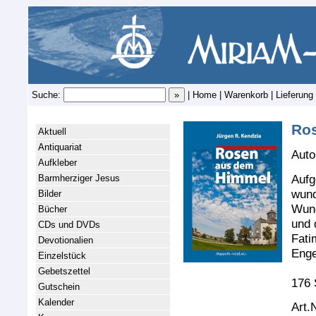
Suche:
|
Home
|
Warenkorb
|
Lieferung
Ro
Aktuell
Antiquariat
Auto
Aufkleber
Aufg
Barmherziger Jesus
wund
Bilder
Wund
Bücher
und 
CDs und DVDs
Fati
Devotionalien
Enge
Einzelstück
Gebetszettel
176 
Gutschein
Kalender
Art.