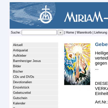
Suche:
|
Home
|
Warenkorb
|
Lieferung
Gebet
Aktuell
Antiquariat
Heilig
Aufkleber
vertei
Barmherziger Jesus
gegen 
Bilder
...
Bücher
CDs und DVDs
Devotionalien
DIES
Einzelstück
VERKAU
Gebetszettel
Einheit
Gutschein
Art.Nr
Kalender